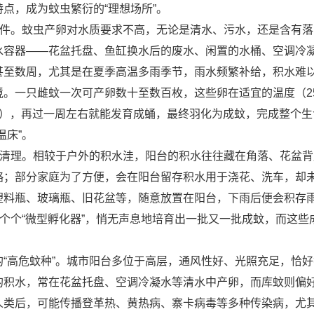
点，成为蚊虫繁衍的“理想场所”。
条件。蚊虫产卵对水质要求不高，无论是清水、污水，还是含有落
水容器——花盆托盘、鱼缸换水后的废水、闲置的水桶、空调冷
甚至数周，尤其是在夏季高温多雨季节，雨水频繁补给，积水难
。一只雌蚊一次可产卵数十至数百枚，这些卵在适宜的温度（25
孑孓），再过一周左右就能发育成蛹，最终羽化为成蚊，完成整个生
温床”。
和清理。相较于户外的积水洼，阳台的积水往往藏在角落、花盆背
略；部分家庭为了方便，会在阳台留存积水用于浇花、洗车，却
塑料瓶、玻璃瓶、旧花盆等，随意放置在阳台，下雨后便会积存
一个个“微型孵化器”，悄无声息地培育出一批又一批成蚊，而这些
“高危蚊种”。城市阳台多位于高层，通风性好、光照充足，恰好
的积水，常在花盆托盘、空调冷凝水等清水中产卵，而库蚊则偏
人类后，可能传播登革热、黄热病、寨卡病毒等多种传染病，尤