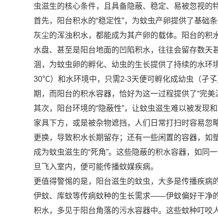
虫滋生的核心条件，且具备隐蔽、稳定、易被忽视的特
首先，阳台积水的“稳定性”，为蚊虫产卵提供了基础
灰尘的浑浊积水，都能成为其产卵的载体。阳台的积
水盘、甚至是阳台地面的凹陷积水，往往会留存数天
涸，为蚊虫卵的孵化、幼虫的生长提供了持续的水环境
30℃）和水环境中，只需2-3天便可孵化成幼虫（
期，而阳台的积水容器，恰好为这一过程提供了“完美
其次，阳台环境的“隐蔽性”，让蚊虫滋生难以被发现
家具下方，或是被杂物遮挡，人们日常打扫时容易忽
更换，导致积水长期留存；还有一些闲置的容器，如
成为蚊虫滋生的“死角”。这些隐蔽的积水容器，如同
旦飞入室内，便可能传播蚊媒疾病。
更值得警惕的是，阳台滋生的蚊虫，大多是传播疾病的
伊蚊、库蚊等传病蚊种的生长需求——伊蚊偏好干净
积水，多见于阳台角落的污水容器中。这些蚊种叮咬