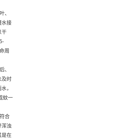
叶、
凝水接
以干
-
命周
后、
未及时
雨水，
成蚊一
符合
好浑浊
其是在