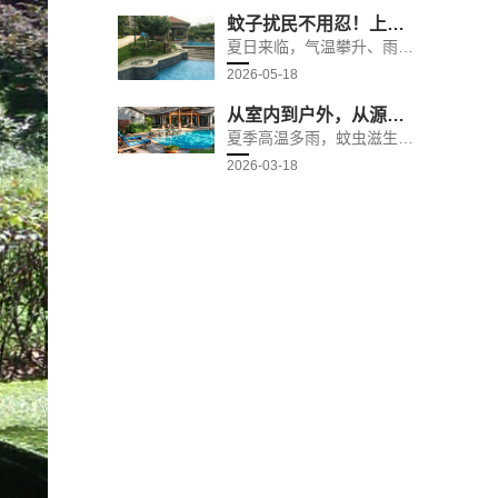
蚊子扰民不用忍！上海开通官方投诉渠道，市民可主动维权守护夏日安宁
夏日来临，气温攀升、雨水频繁，蚊虫迎来一年一度的活跃高峰期。对于上海市民而言，恼人的蚊虫早已成为影响日常生活的一大困扰。无论是傍晚在小区散步、公园休闲，还是日常居家、通勤办公，突如其来的叮咬、持续不断的嗡鸣，不仅
2026-05-18
从室内到户外，从源头到成蚊：一套系统化的全域蚊虫管理解决方案
夏季高温多雨，蚊虫滋生旺盛，不仅干扰日常休息、影响生活舒适度，更可能传播登革热、基孔肯雅热等蚊媒传染病，给人们的身体健康带来潜在威胁。无论是居家室内的零星蚊虫，还是小区、公园、写字楼等户外场景的蚊患，传统单一的
2026-03-18