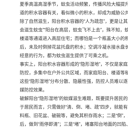
夏季高温高湿季节，蚊虫活动频繁，传播风险大幅提
道的积水容器有关，看似微小的积水，却成为威胁公共
除了自然滋生，阳台积水容器的“人为疏忽”，更是让
会滋生蚊虫”“阳台在高层，蚊虫飞不上去”，殊不知
楼道等通道进入高层住宅；而哪怕是一个瓶盖大小的
后，未及时倒掉花盆托盘的积水；空调冷凝水接水盘
经意的行为，都为蚊虫滋生提供了可乘之机。
事实上，阳台积水容器形成的“隐形湿地”，不仅是家
防控，多集中在户外公共区域，而家庭阳台、楼道等
这些“隐形湿地”分布分散、隐蔽性强，防控人员难以
媒防控效果。
破解阳台“隐形湿地”的蚊媒滋生难题，既要提升居民
于居民而言，只需做好“清、倒、堵、疏”四步，就能
料瓶、旧花盆、破碗等，避免其积存雨水；二是“倒”
后，做到“雨停即清”；三是“堵”，堵塞阳台地面的凹