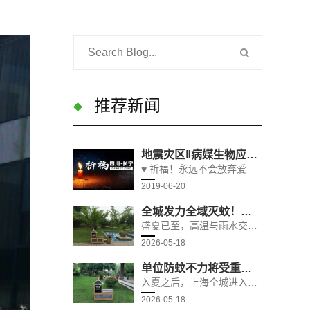
推荐新闻
地震灾区‖病媒生物应急监测与控制
♥ 祈福！永远不会放弃爱与希望6月17日22时55分，四川宜宾市长宁县发生6.0级地震，截至18日15时30分，此次地震因灾死亡13人，受伤199人。国家医疗卫生应急专家团队，四川省疾控中心应急工作队，赶赴现场开展救灾防病工作。
2019-06-20
全城发力全域灭蚊！上海精细化防控，筑牢夏日公共卫生安全屏障
盛夏已至，高温与雨水交织，蚊虫进入繁殖活跃期，白纹伊蚊等吸血蚊虫大量滋生，不仅叮咬扰民，还极易传播登革热、寨卡病毒、基孔肯雅热等蚊媒传染病，公共卫生防控压力陡增。为保障市民身体健康，改善城市人居环境，上海全面统
2026-05-18
单位防蚊不力将受重罚！上海硬核执法，压实蚊虫防控主体责任
入夏之后，上海全城进入蚊虫高发季，蚊虫泛滥不仅困扰市民日常生活，更对城市公共卫生安全构成威胁。写字楼、商场商超、工业园区、建筑工地、学校校园、养老机构、住宅小区等各类公共场所，人流量大、环境复杂，极易形成蚊虫孳生
2026-05-18