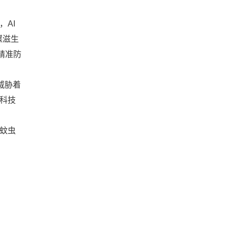
AI
媒滋生
精准防
威胁着
科技
蚊虫