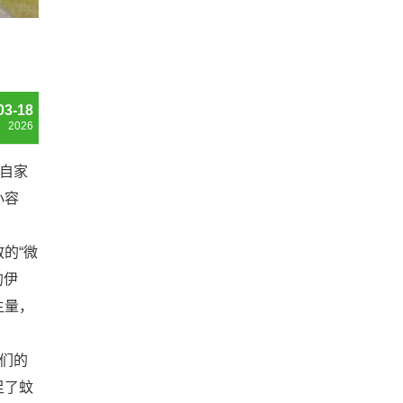
03-18
2026
自家
小容
的“微
的伊
生量，
们的
足了蚊