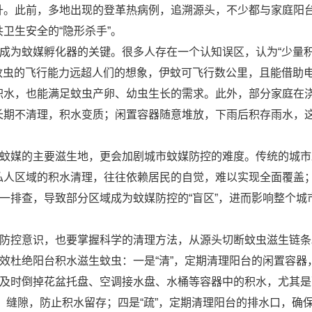
升。此前，多地出现的登革热病例，追溯源头，不少都与家庭阳
卫生安全的“隐形杀手”。
其成为蚊媒孵化器的关键。很多人存在一个认知误区，认为“少量
，蚊虫的飞行能力远超人们的想象，伊蚊可飞行数公里，且能借助
积水，也能满足蚊虫产卵、幼虫生长的需求。此外，部分家庭在
长期不清理，积水变质；闲置容器随意堆放，下雨后积存雨水，
庭蚊媒的主要滋生地，更会加剧城市蚊媒防控的难度。传统的城市
私人区域的积水清理，往往依赖居民的自觉，难以实现全面覆盖
逐一排查，导致部分区域成为蚊媒防控的“盲区”，进而影响整个城
的防控意识，也要掌握科学的清理方法，从源头切断蚊虫滋生链条
有效杜绝阳台积水滋生蚊虫：一是“清”，定期清理阳台的闲置容器
，及时倒掉花盆托盘、空调接水盘、水桶等容器中的积水，尤其是
陷、缝隙，防止积水留存；四是“疏”，定期清理阳台的排水口，确