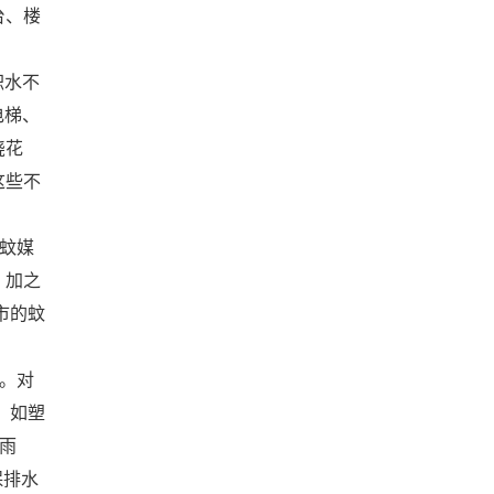
台、楼
积水不
电梯、
浇花
这些不
蚊媒
；加之
市的蚊
。对
，如塑
雨
保排水