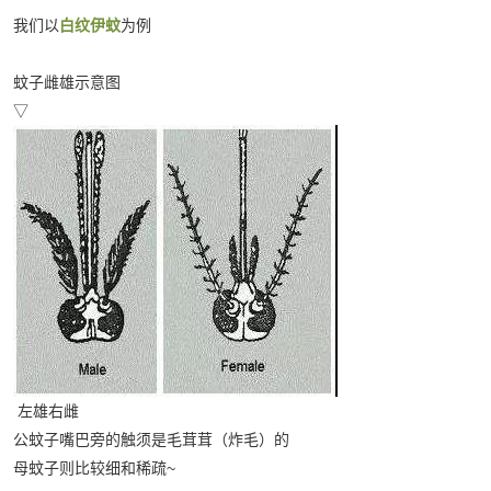
我们以
白纹伊蚊
为例
蚊子雌雄示意图
▽
左雄右雌
公蚊子嘴巴旁的触须是毛茸茸（炸毛）的
母蚊子则比较细和稀疏~