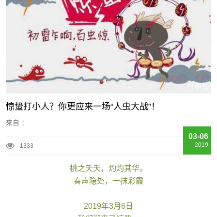
惊蛰打小人？你更应来一场“人虫大战”！
来自 ：
03-06
2019
1333
桃之夭夭，灼灼其华。
春声隐处，一抹彩霞
2019年3月6日