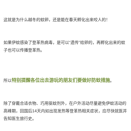
这就是为什么越冬的蚊卵，还是能在春天孵化出来咬人的！
如果伊蚊感染了登革热病毒，是可以“遗传”给卵的，再孵化出来的蚊
子也可以传播登革热。
特别提醒各位出去游玩的朋友们要做好防蚊措施
所以
。
除了穿戴合适衣物、巧用驱蚊剂外，在户外活动尽量避免伊蚊活动的
高峰期，回国后14天内如出现发热等登革热相关症状，应尽快就医并
告知医生旅行史。