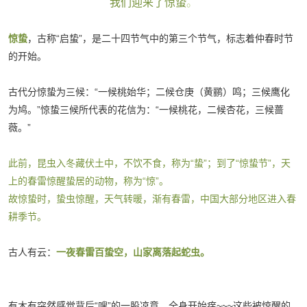
我们迎来了惊蛰
。
惊蛰
，古称“启蛰”，是二十四节气中的第三个节气，标志着仲春时节
的开始。
古代分惊蛰为三候：“一候桃始华；二候仓庚（黄鹂）鸣；三候鹰化
为鸠。”惊蛰三候所代表的花信为：“一候桃花，二候杏花，三候蔷
薇。”
此前，昆虫入冬藏伏土中，不饮不食，称为“蛰”；到了“惊蛰节”，天
上的春雷惊醒蛰居的动物，称为“惊”。
故惊蛰时，蛰虫惊醒，天气转暖，渐有春雷，中国大部分地区进入春
耕季节。
古人有云：
一夜春雷百蛰空，山家离落起蛇虫。
有木有突然感觉背后“嗖”的一股凉意，全身开始痒~~~这些被惊醒的