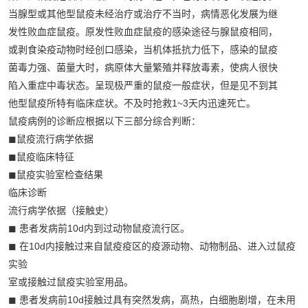
当腺型或其他型鼠疫未经治疗或治疗不当时，病情恶化发展为继
发性败血症鼠疫。原发性败血症鼠疫的感染途径与腺鼠疫相同，
或剥食染疫动物时经创口感染，当机体抵抗力低下，感染的鼠疫
菌毒力强、菌量大时，病原体大量繁殖并释放毒素，使病人很快
陷入重症中毒状态。呈现极严重的鼠疫一般症状，但是见不到其
他型鼠疫所特有临床症状。不及时抢救1~3天内迅速死亡。
鼠疫病例的诊断应根据以下三部分综合判断：
◼鼠疫流行病学依据
◼鼠疫临床特征
◼鼠疫实验室检查结果
临床诊断
流行病学依据（接触史）
◼ 患者发病前10d内到过动物鼠疫流行区。
◼ 在10d内接触过来自鼠疫疫区的疫源动物、动物制品、进入过鼠疫
实验
室或接触过鼠疫实验室用品。
◼ 患者发病前10d接触过具有突然发病，高热，白细胞剧增，在未用