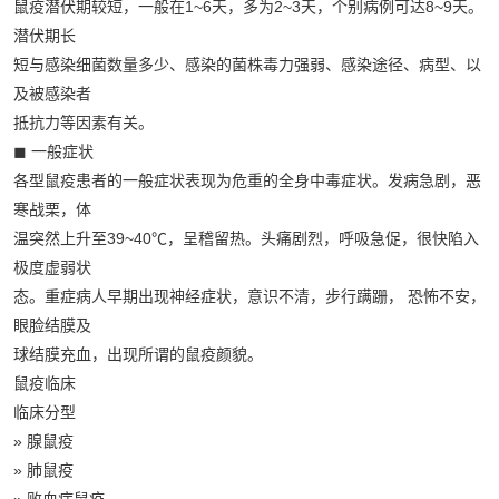
鼠疫潜伏期较短，一般在1~6天，多为2~3天，个别病例可达8~9天。
潜伏期长
短与感染细菌数量多少、感染的菌株毒力强弱、感染途径、病型、以
及被感染者
抵抗力等因素有关。
◼ 一般症状
各型鼠疫患者的一般症状表现为危重的全身中毒症状。发病急剧，恶
寒战栗，体
温突然上升至39~40℃，呈稽留热。头痛剧烈，呼吸急促，很快陷入
极度虚弱状
态。重症病人早期出现神经症状，意识不清，步行蹒跚， 恐怖不安，
眼脸结膜及
球结膜充血，出现所谓的鼠疫颜貌。
鼠疫临床
临床分型
» 腺鼠疫
» 肺鼠疫
» 败血症鼠疫