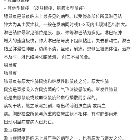
» 其他型鼠疫 （皮肤鼠疫、脑膜炎型鼠疫）
腺鼠疫是鼠疫临床上最多见的病型。以受侵袭部位所属淋巴结
肿大为其主要症状。一般在发病同时或1~2天内出现淋巴结肿大。
淋巴结肿最常见部位是股、腋、颈等淋巴结为多见。淋巴结肿
增大的速度极快，肿大淋巴结与皮下组织粘连，失去移动性。淋巴
结呈弥漫性肿胀，边缘不清，坚硬，剧痛。患侧呈被迫体位。治疗
不及时，淋巴结肿化脓破溃， 创口不易愈合。
腺鼠疫
肺鼠疫
肺鼠疫有原发性肺鼠疫和继发性肺鼠疫之分。原发性肺
鼠疫是直接吸入含鼠疫菌的空气飞沫被感染的。继发性肺鼠
疫是由腺鼠疫或败血型鼠疫经血行播散而引起的。
病初干咳，继之咳嗽加剧，咯出稀薄泡沫血痰 或纯血
痰。胸部检查所见与危重的临床症状不相称，有时肺部尚未
出现明显病变病人已死亡。
败血症鼠疫
败血症鼠疫是临床上最严重的病型之一，也有原发与继发之分。