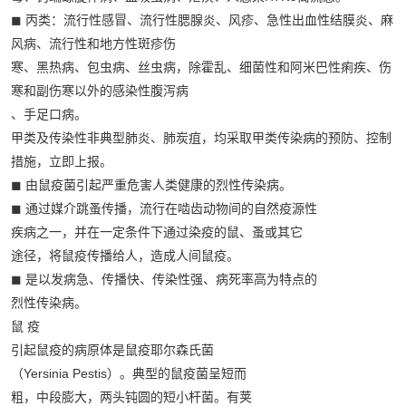
◼ 丙类：流行性感冒、流行性腮腺炎、风疹、急性出血性结膜炎、麻
风病、流行性和地方性斑疹伤
寒、黑热病、包虫病、丝虫病，除霍乱、细菌性和阿米巴性痢疾、伤
寒和副伤寒以外的感染性腹泻病
、手足口病。
甲类及传染性非典型肺炎、肺炭疽，均采取甲类传染病的预防、控制
措施，立即上报。
◼ 由鼠疫菌引起严重危害人类健康的烈性传染病。
◼ 通过媒介跳蚤传播，流行在啮齿动物间的自然疫源性
疾病之一，并在一定条件下通过染疫的鼠、蚤或其它
途径，将鼠疫传播给人，造成人间鼠疫。
◼ 是以发病急、传播快、传染性强、病死率高为特点的
烈性传染病。
鼠 疫
引起鼠疫的病原体是鼠疫耶尔森氏菌
（Yersinia Pestis）。典型的鼠疫菌呈短而
粗，中段膨大，两头钝圆的短小杆菌。有荚