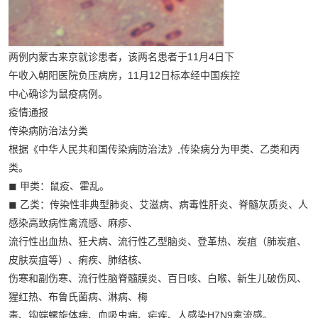
两例内蒙古来京就诊患者，该两名患者于11月4日下
午收入朝阳医院负压病房，11月12日标本经中国疾控
中心确诊为鼠疫病例。
疫情通报
传染病防治法分类
根据《中华人民共和国传染病防治法》,传染病分为甲类、乙类和丙
类。
◼ 甲类：鼠疫、霍乱。
◼ 乙类：传染性非典型肺炎、艾滋病、病毒性肝炎、脊髓灰质炎、人
感染高致病性禽流感、麻疹、
流行性出血热、狂犬病、流行性乙型脑炎、登革热、炭疽（肺炭疽、
皮肤炭疽等）、痢疾、肺结核、
伤寒和副伤寒、流行性脑脊髓膜炎、百日咳、白喉、新生儿破伤风、
猩红热、布鲁氏菌病、淋病、梅
毒、钩端螺旋体病、血吸虫病、疟疾、人感染H7N9禽流感。