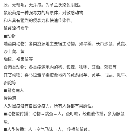
膜，无鞭毛，无芽孢。为革兰氏染色阴性。
鼠疫菌是一种强毒力的病原体，对敏感动物
和人具有猛烈的侵袭力和快速传染性。
鼠疫流行病学
◼动物
啮齿类动物：各类疫源地主要宿主动物，如旱獭、长爪沙鼠、黄鼠、
沙土鼠、黄
胸鼠、褐家鼠等
食肉类动物：各类疫源地内的狗、狐狸、猞猁、艾鼬、郊狼等
其它动物：喜马拉雅旱獭疫源地内的藏系绵羊、黄羊、马鹿、牦牛、
骆驼等
◼鼠疫病人
传染源
人对鼠疫没有自然免疫力，所有人群都有易感性。
◼动物型传播：动物→跳蚤→人，蚤叮咬，经血液传播，多为腺鼠
疫。
◼人型传播：人→空气飞沫→人， 传播肺鼠疫。